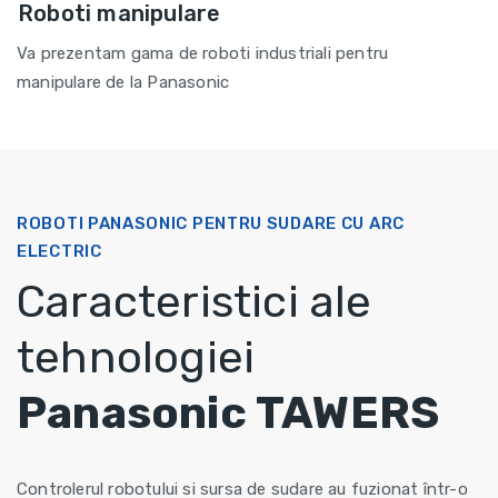
Roboti manipulare
Va prezentam gama de roboti industriali pentru
manipulare de la Panasonic
ROBOTI PANASONIC PENTRU SUDARE CU ARC
ELECTRIC
Caracteristici ale
tehnologiei
Panasonic TAWERS
Controlerul robotului si sursa de sudare au fuzionat într-o