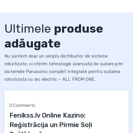
Ultimele
produse
adăugate
Nu suntem doar un simplu distribuitor de sisteme
robotizate, ci oferim tehnologie avansată de sudare prin
sistemele Panasonic complet integrate pentru sudarea
robotizata cu arc electric – ALL FROM ONE.
0 Comments
Fenikss.lv Online Kazino:
Reģistrācija un Pirmie Soļi