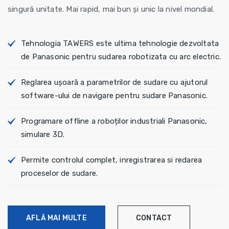
singură unitate. Mai rapid, mai bun și unic la nivel mondial.
Tehnologia TAWERS este ultima tehnologie dezvoltata
de Panasonic pentru sudarea robotizata cu arc electric.
Reglarea ușoară a parametrilor de sudare cu ajutorul
software-ului de navigare pentru sudare Panasonic.
Programare offline a roboților industriali Panasonic,
simulare 3D.
Permite controlul complet, inregistrarea si redarea
proceselor de sudare.
AFLĂ MAI MULTE
CONTACT