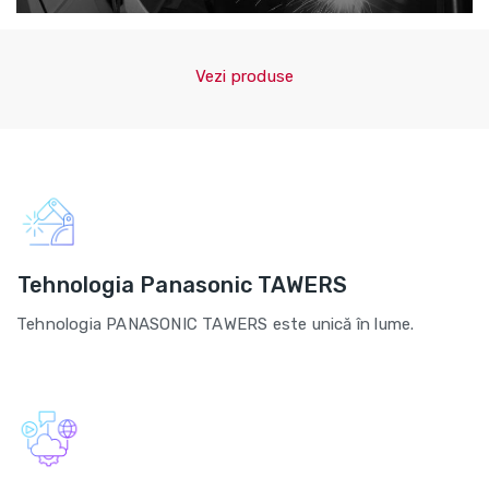
Vezi produse
Tehnologia Panasonic TAWERS
Tehnologia PANASONIC TAWERS este unică în lume.