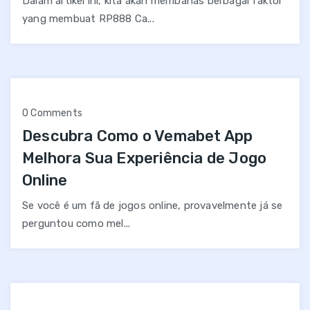
Dalam artikel ini, kita akan membahas berbagai faktor
yang membuat RP888 Ca...
0 Comments
Descubra Como o Vemabet App
Melhora Sua Experiência de Jogo
Online
Se você é um fã de jogos online, provavelmente já se
perguntou como mel...